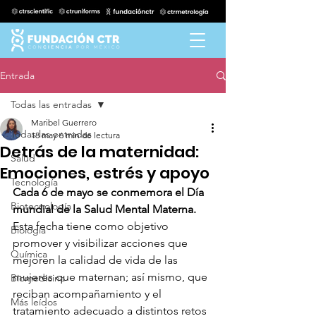
Entrada
Todas las entradas
Maribel Guerrero
Todas las entradas
18 may
6 min de lectura
Detrás de la maternidad:
Salud
Emociones, estrés y apoyo
Tecnología
Cada 6 de mayo se conmemora el Día 
Biotecnología
mundial de la Salud Mental Materna. 
Esta fecha tiene como objetivo 
Biología
promover y visibilizar acciones que 
Química
mejoren la calidad de vida de las 
mujeres que maternan; así mismo, que 
Biomedicina
reciban acompañamiento y el 
Más leídos
tratamiento adecuado a distintos retos 